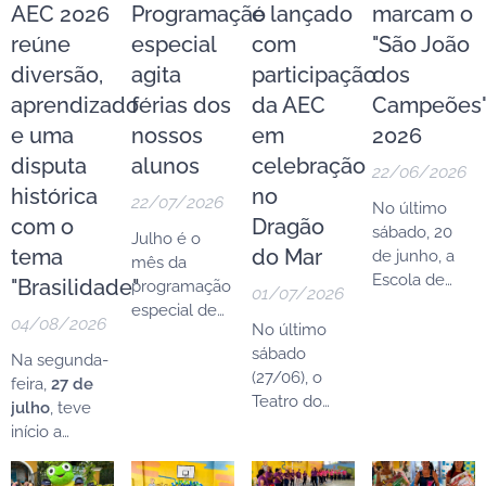
AEC 2026
Programação
é lançado
marcam o
reúne
especial
com
"São João
diversão,
agita
participação
dos
aprendizado
férias dos
da AEC
Campeões
e uma
nossos
em
2026
disputa
alunos
celebração
22/06/2026
histórica
no
22/07/2026
No último
com o
Dragão
sábado, 20
Julho é o
tema
do Mar
de junho, a
mês da
Escola de
"Brasilidade"
programação
01/07/2026
Campeões
especial de
04/08/2026
realizou mais
No último
férias na
uma edição
sábado
Associação
Na segunda-
do tradicional
(27/06), o
Escola de
feira,
27 de
São João dos
Teatro do
Campeões,
julho
, teve
Campeões
,
Dragão do
preparado
início a
reunindo
Mar foi palco
com muito
Colônia de
alunos,
da abertura
carinho para
Férias AEC